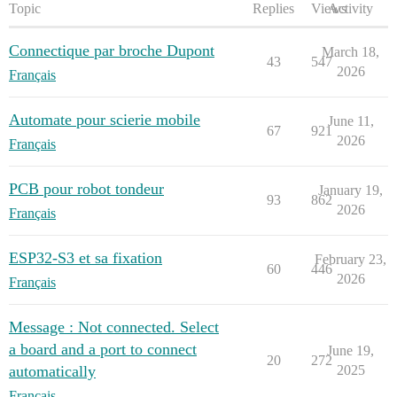
Topic
Replies
Views
Activity
Connectique par broche Dupont
March 18,
43
547
2026
Français
Automate pour scierie mobile
June 11,
67
921
2026
Français
PCB pour robot tondeur
January 19,
93
862
2026
Français
ESP32-S3 et sa fixation
February 23,
60
446
2026
Français
Message : Not connected. Select
a board and a port to connect
June 19,
20
272
automatically
2025
Français